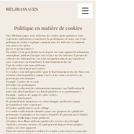
MELIMASSAGES
Politique en matière de cookies
Chez Melimassages, nous utilisons des cookies pour optimiser votre
expérience utilisateur et améliorer la performance de notre site. Cette
politique de cookies explique comment nous les utilisons et comment
vous pouvez les gérer.
Qu'est-ce qu'un cookies?
Un cookie est un petit fichier texte déposé sur votre appareil (ordinateur,
smartphone, tablette) lorsque vous visitez un site internet. Il permet de
collecter des informations sur votre navigation afin de personnaliser
votre expérience ou d'améliorer le fonctionnement du site.
Type de cookies que nous utilisons:
a) Cookies strictement nécessaires
Ces cookies sont indispensables pour le fonctionnement du site. Sans eux,
certaines fonctionnalités, comme l’accès à des zones sécurisées, ne
peuvent pas être fournies.
Exemple : Cookies de session.
b) Cookies de performance
Ces cookies collectent des informations anonymes sur l'utilisation de
notre site afin d'améliorer ses fonctionnalités et ses performances.
Exemple : Analyse des pages les plus visitées.
c) Cookies fonctionnels
Ils permettent de mémoriser vos choix (langue, préférences) pour
personnaliser votre expérience.
d) Cookies publicitaires ou de ciblage
Ces cookies collectent des données pour vous proposer des publicités
pertinentes et adaptées à vos centres d’intérêt. Ils peuvent aussi limiter
le nombre d’affichages d’une publicité.
e) Cookies tiers Nous utilisons parfois des services tiers (Google
Analytics, réseaux sociaux, etc.) qui peuvent déposer leurs propres
cookies sur votre appareil.
Durée de conservation des cookies: Les cookies sont conservés pour une